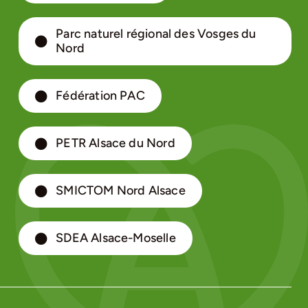
Parc naturel régional des Vosges du
Nord
Fédération PAC
PETR Alsace du Nord
SMICTOM Nord Alsace
SDEA Alsace-Moselle