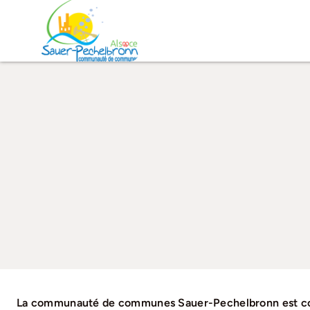
Passer
au
contenu
La communauté de communes Sauer-Pechelbronn est co