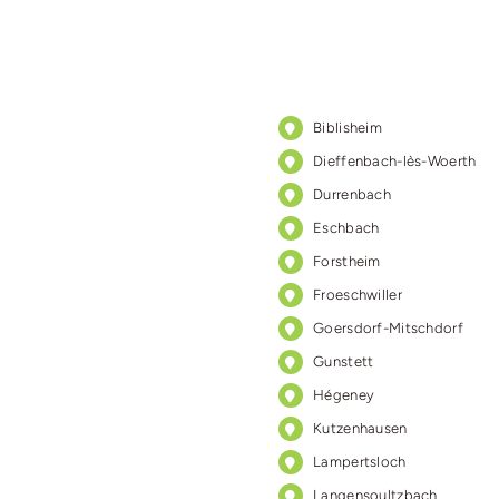
Biblisheim
Dieffenbach-lès-Woerth
Durrenbach
Eschbach
Forstheim
Froeschwiller
Goersdorf-Mitschdorf
Gunstett
Hégeney
Kutzenhausen
Lampertsloch
Langensoultzbach