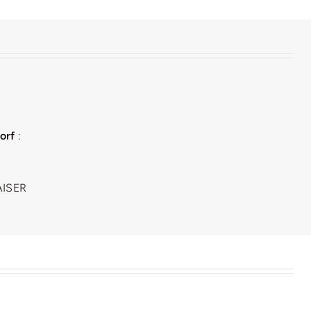
orf
:
AISER