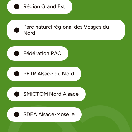
Région Grand Est
Parc naturel régional des Vosges du
Nord
Fédération PAC
PETR Alsace du Nord
SMICTOM Nord Alsace
SDEA Alsace-Moselle