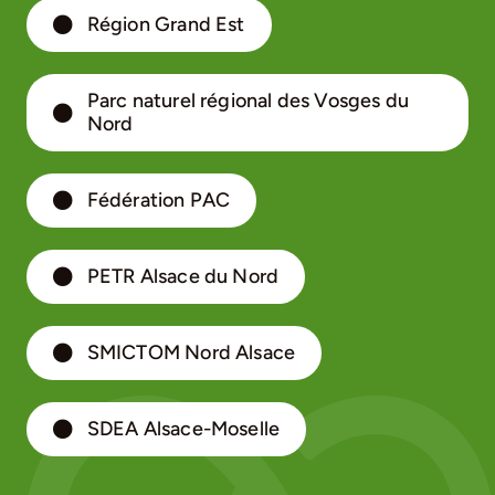
Région Grand Est
Parc naturel régional des Vosges du
Nord
Fédération PAC
PETR Alsace du Nord
SMICTOM Nord Alsace
SDEA Alsace-Moselle