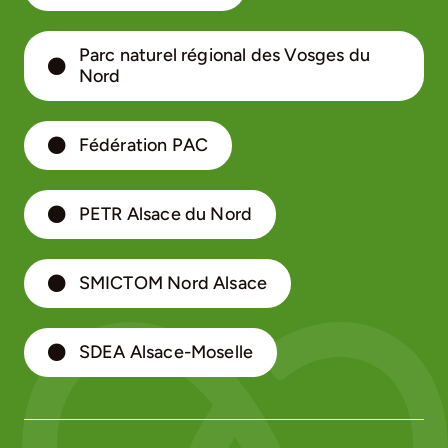
Parc naturel régional des Vosges du
Nord
Fédération PAC
PETR Alsace du Nord
SMICTOM Nord Alsace
SDEA Alsace-Moselle