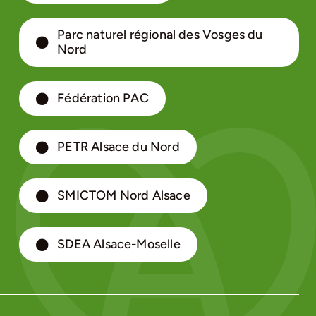
Parc naturel régional des Vosges du
Nord
Fédération PAC
PETR Alsace du Nord
SMICTOM Nord Alsace
SDEA Alsace-Moselle