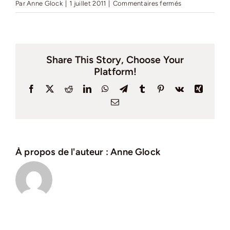
sur
Par
Anne Glock
|
1 juillet 2011
|
Commentaires fermés
Journal
intercommunal
n°
13
Share This Story, Choose Your
–
Platform!
Juillet
Facebook
X
Reddit
LinkedIn
WhatsApp
Telegram
Tumblr
Pinterest
Vk
Xing
2011
Email
À propos de l'auteur :
Anne Glock