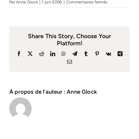
sur
Par
Anne Glock
|
1 juin 2006
|
Commentaires fermés
Journal
intercommunal
n°17
–
Share This Story, Choose Your
Juin
Platform!
2006
Facebook
X
Reddit
LinkedIn
WhatsApp
Telegram
Tumblr
Pinterest
Vk
Xing
Email
À propos de l'auteur :
Anne Glock