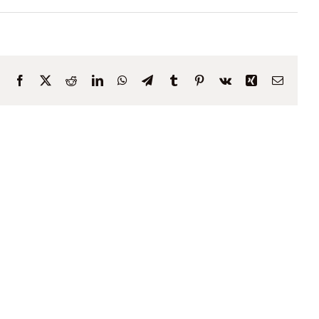
Facebook
X
Reddit
LinkedIn
WhatsApp
Telegram
Tumblr
Pinterest
Vk
Xing
Email