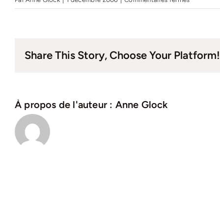
Journal
intercom
n°19
–
Share This Story, Choose Your Platform!
Décembre
2006
À propos de l'auteur :
Anne Glock